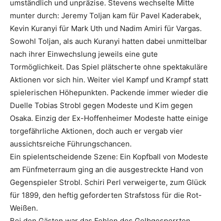
umständlich und unpräzise. Stevens wechselte Mitte
munter durch: Jeremy Toljan kam für Pavel Kaderabek,
Kevin Kuranyi für Mark Uth und Nadim Amiri für Vargas.
Sowohl Toljan, als auch Kuranyi hatten dabei unmittelbar
nach ihrer Einwechslung jeweils eine gute
Tormöglichkeit. Das Spiel plätscherte ohne spektakuläre
Aktionen vor sich hin. Weiter viel Kampf und Krampf statt
spielerischen Höhepunkten. Packende immer wieder die
Duelle Tobias Strobl gegen Modeste und Kim gegen
Osaka. Einzig der Ex-Hoffenheimer Modeste hatte einige
torgefährliche Aktionen, doch auch er vergab vier
aussichtsreiche Führungschancen.
Ein spielentscheidende Szene: Ein Kopfball von Modeste
am Fünfmeterraum ging an die ausgestreckte Hand von
Gegenspieler Strobl. Schiri Perl verweigerte, zum Glück
für 1899, den heftig geforderten Strafstoss für die Rot-
Weißen.
Bei den Gästen war das Fehlen des Gelbgesperrten