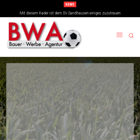
NEWS
TSG-Erfolgsarchitekten sehen sich für den Tanz auf drei Hochzeiten gut
Mit diesem Kader ist dem SV Sandhausen einiges zuzutrauen
aufgestellt