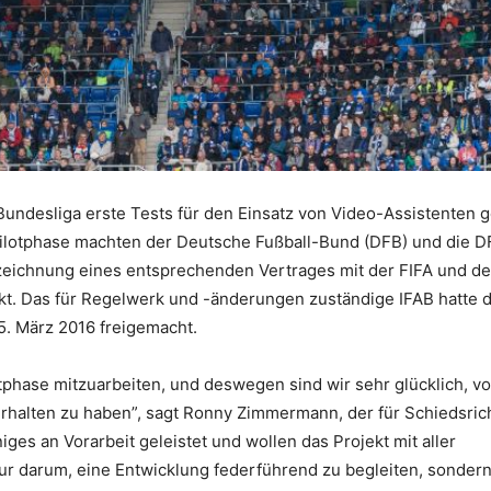
undesliga erste Tests für den Einsatz von Video-Assistenten 
Pilotphase machten der Deutsche Fußball-Bund (DFB) und die D
zeichnung eines entsprechenden Vertrages mit der FIFA und d
fekt. Das für Regelwerk und -änderungen zuständige IFAB hatte 
5. März 2016 freigemacht.
otphase mitzuarbeiten, und deswegen sind wir sehr glücklich, v
rhalten zu haben”, sagt Ronny Zimmermann, der für Schiedsric
ges an Vorarbeit geleistet und wollen das Projekt mit aller
ur darum, eine Entwicklung federführend zu begleiten, sondern