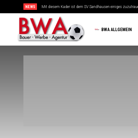
NEWS
Mit diesem Kader ist dem SV Sandhausen einiges zuzutrauen
TSG-Erfolgsarchitekten sehen sich für den Tanz auf drei Ho
BWA ALLGEMEIN