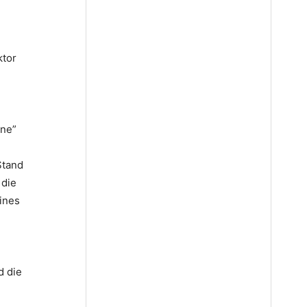
ktor
ine”
Stand
 die
ines
d die