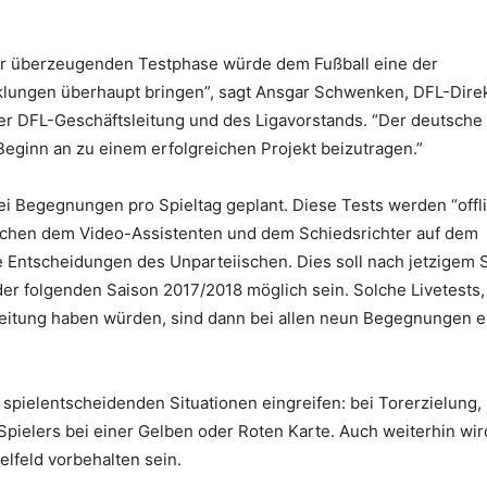
ner überzeugenden Testphase würde dem Fußball eine der
lungen überhaupt bringen”, sagt Ansgar Schwenken, DFL-Dire
er DFL-Geschäftsleitung und des Ligavorstands. “Der deutsche
 Beginn an zu einem erfolgreichen Projekt beizutragen.”
ei Begegnungen pro Spieltag geplant. Diese Tests werden “offl
wischen dem Video-Assistenten und dem Schiedsrichter auf dem
ie Entscheidungen des Unparteiischen. Dies soll nach jetzigem 
r folgenden Saison 2017/2018 möglich sein. Solche Livetests,
lleitung haben würden, sind dann bei allen neun Begegnungen e
 spielentscheidenden Situationen eingreifen: bei Torerzielung,
pielers bei einer Gelben oder Roten Karte. Auch weiterhin wir
lfeld vorbehalten sein.