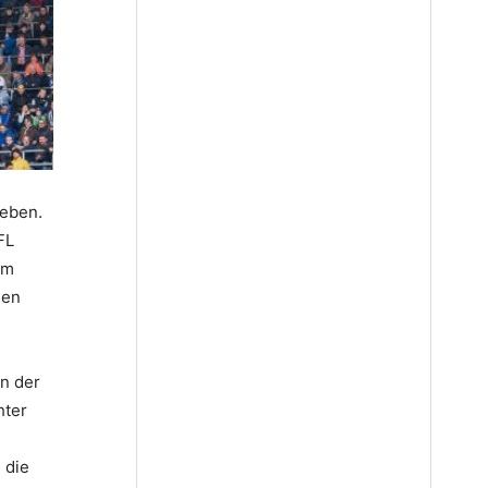
geben.
FL
em
den
on der
hter
 die