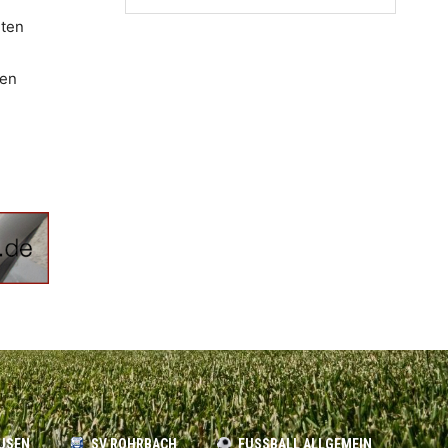
nten
den
USEN
SV ROHRBACH
FUSSBALL ALLGEMEIN