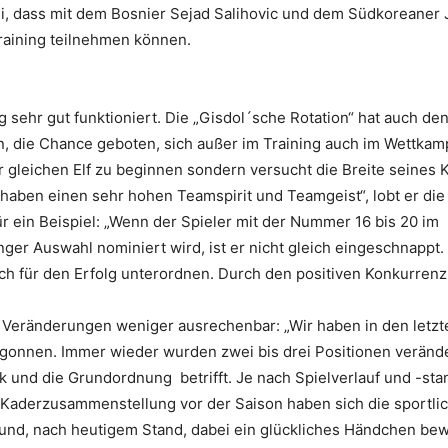
ei, dass mit dem Bosnier Sejad Salihovic und dem Südkoreaner 
raining teilnehmen können.
g sehr gut funktioniert. Die „Gisdol´sche Rotation“ hat auch de
n, die Chance geboten, sich außer im Training auch im Wettkam
er gleichen Elf zu beginnen sondern versucht die Breite seines 
 haben einen sehr hohen Teamspirit und Teamgeist“, lobt er die
 ein Beispiel: „Wenn der Spieler mit der Nummer 16 bis 20 im
enger Auswahl nominiert wird, ist er nicht gleich eingeschnappt.
 sich für den Erfolg unterordnen. Durch den positiven Konkurren
 Veränderungen weniger ausrechenbar: „Wir haben in den letzte
begonnen. Immer wieder wurden zwei bis drei Positionen verände
k und die Grundordnung betrifft. Je nach Spielverlauf und -sta
 Kaderzusammenstellung vor der Saison haben sich die sportli
nd, nach heutigem Stand, dabei ein glückliches Händchen bew