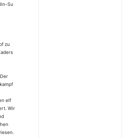
Jin-Su
n
pf zu
Kaders
 Der
zkampf
n elf
rt. Wir
nd
chen
iesen.