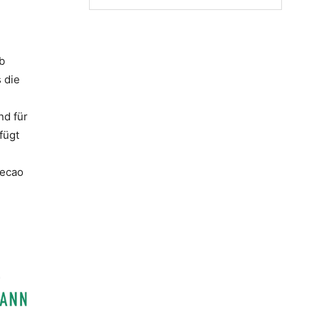
b
 die
nd für
fügt
lecao