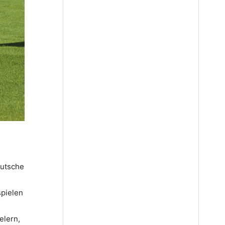
eutsche
spielen
elern,