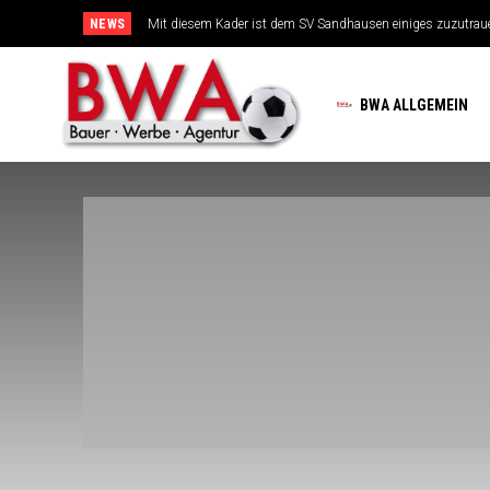
NEWS
Mit diesem Kader ist dem SV Sandhausen einiges zuzutrauen
TSG-Erfolgsarchitekten sehen sich für den Tanz auf drei Hoc
BWA ALLGEMEIN