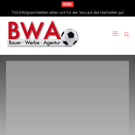
NEWS
TSG-Erfolgsarchitekten sehen sich für den Tanz auf drei Hochzeiten gut
aufgestellt