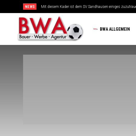
NEWS
Mit diesem Kader ist dem SV Sandhausen einiges zuzutrau
BWA ALLGEMEIN