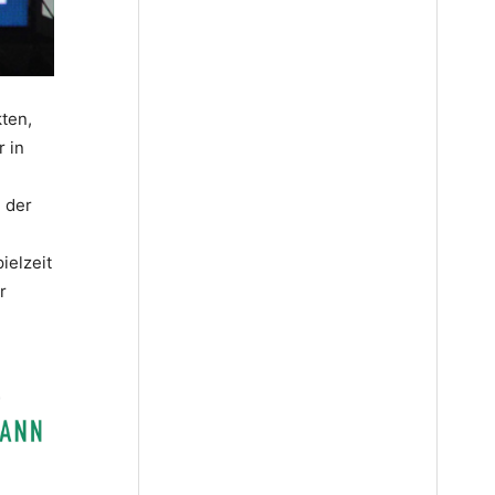
ten,
r in
 der
ielzeit
r