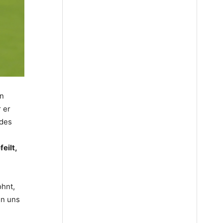
en
 er
 des
eilt,
ohnt,
en uns