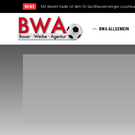
NEWS
Mit diesem Kader ist dem SV Sandhausen einiges zuzutrauen
TSG-Erfolgsarchitekten sehen sich für den Tanz auf drei Hoc
BWA ALLGEMEIN