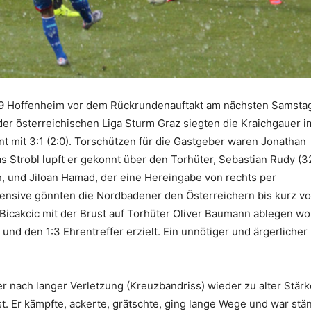
99 Hoffenheim vor dem Rückrundenauftakt am nächsten Samsta
der österreichischen Liga Sturm Graz siegten die Kraichgauer i
 mit 3:1 (2:0). Torschützen für die Gastgeber waren Jonathan
 Strobl lupft er gekonnt über den Torhüter, Sebastian Rudy (32
, und Jiloan Hamad, der eine Hereingabe von rechts per
efensive gönnten die Nordbadener den Österreichern bis kurz v
Bicakcic mit der Brust auf Torhüter Oliver Baumann ablegen wol
 und den 1:3 Ehrentreffer erzielt. Ein unnötiger und ärgerlicher
er nach langer Verletzung (Kreuzbandriss) wieder zu alter Stärk
t. Er kämpfte, ackerte, grätschte, ging lange Wege und war stä