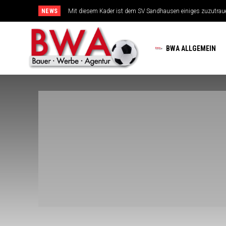
NEWS
Mit diesem Kader ist dem SV Sandhausen einiges zuzutrauen
TSG-Erfolgsarchitekten sehen sich für den Tanz auf drei Hoc
BWA ALLGEMEIN