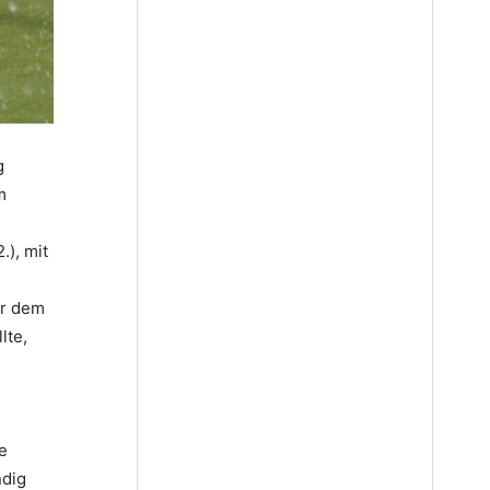
g
m
.), mit
or dem
lte,
e
ndig