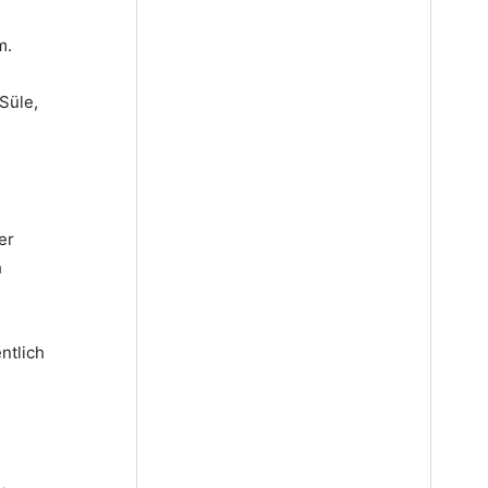
m.
Süle,
er
h
ntlich