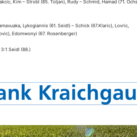
cic, Kim – Strobl (85. Toljan), Rudy – Schmid, Hamad (71. Ochs
avuaka, Lykogiannis (61. Seidl) – Schick (67.Klaric), Lovric,
kovic), Edomwonyi (67. Rosenberger)
 3:1 Seidl (88.)