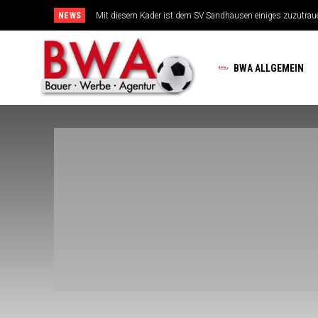
NEWS
Mit diesem Kader ist dem SV Sandhausen einiges zuzutrauen
TSG-Erfolgsarchitekten sehen sich für den Tanz auf drei Hoc
BWA ALLGEMEIN