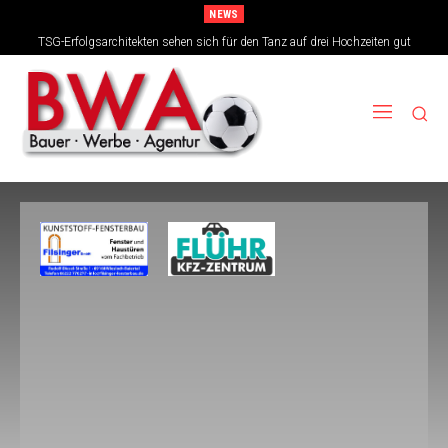
NEWS
TSG-Erfolgsarchitekten sehen sich für den Tanz auf drei Hochzeiten gut
aufgestellt