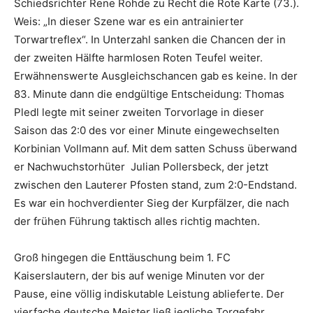
Schiedsrichter Rene Rohde zu Recht die Rote Karte (73.).
Weis: „In dieser Szene war es ein antrainierter
Torwartreflex“. In Unterzahl sanken die Chancen der in
der zweiten Hälfte harmlosen Roten Teufel weiter.
Erwähnenswerte Ausgleichschancen gab es keine. In der
83. Minute dann die endgültige Entscheidung: Thomas
Pledl legte mit seiner zweiten Torvorlage in dieser
Saison das 2:0 des vor einer Minute eingewechselten
Korbinian Vollmann auf. Mit dem satten Schuss überwand
er Nachwuchstorhüter Julian Pollersbeck, der jetzt
zwischen den Lauterer Pfosten stand, zum 2:0-Endstand.
Es war ein hochverdienter Sieg der Kurpfälzer, die nach
der frühen Führung taktisch alles richtig machten.
Groß hingegen die Enttäuschung beim 1. FC
Kaiserslautern, der bis auf wenige Minuten vor der
Pause, eine völlig indiskutable Leistung ablieferte. Der
vierfache deutsche Meister ließ jegliche Torgefahr