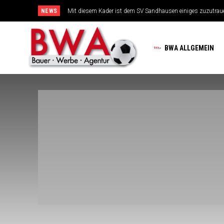
NEWS
Mit diesem Kader ist dem SV Sandhausen einiges zuzutrauen
TSG-Erfolgsarchitekten sehen sich für den Tanz auf drei Hoc
BWA ALLGEMEIN