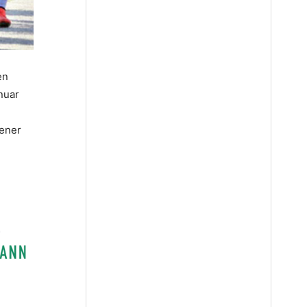
en
nuar
dener