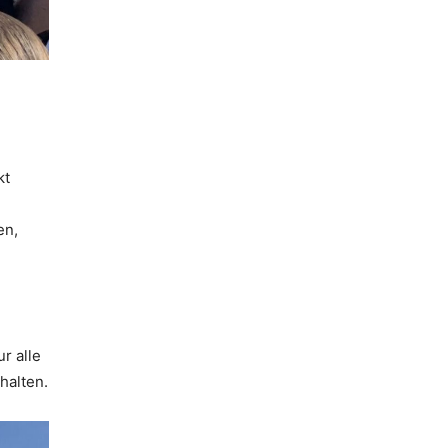
kt
en,
r alle
halten.