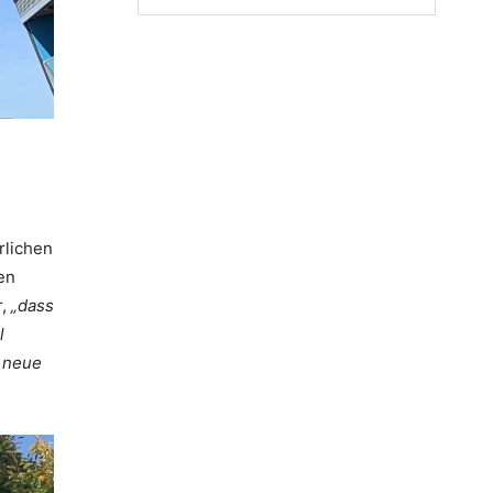
rlichen
en
r,
„dass
l
 neue