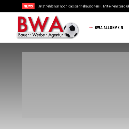
NEWS
Touré ist in Höchstgeschwindigkeit zu einem heiß begehrte
BWA ALLGEMEIN