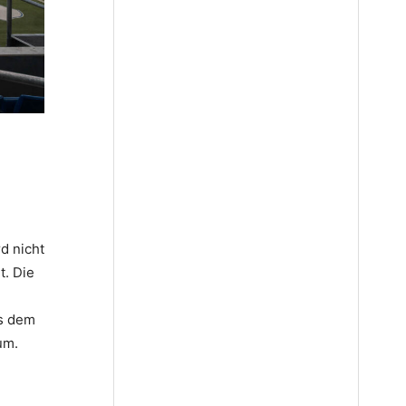
d nicht
t. Die
s dem
um.