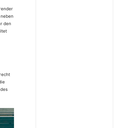
render
d neben
ür den
ltet
recht
die
 des